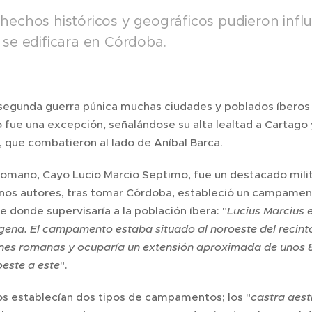
hechos históricos y geográficos pudieron influ
 se edificara en Córdoba.
 segunda guerra púnica muchas ciudades y poblados íberos e
fue una excepción, señalándose su alta lealtad a Cartago 
, que combatieron al lado de Aníbal Barca.
romano, Cayo Lucio Marcio Septimo, fue un destacado militar
nos autores, tras tomar Córdoba, estableció un campamento
e donde supervisaría a la población íbera: "
Lucius Marcius 
gena. El campamento estaba situado al noroeste del recinto
ones romanas y ocuparía un extensión aproximada de unos 8
este a este
".
s establecían dos tipos de campamentos; los "
castra aest