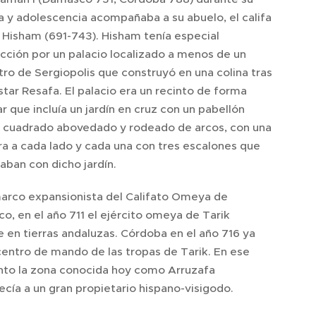
a y adolescencia acompañaba a su abuelo, el califa
Hisham (691-743). Hisham tenía especial
ección por un palacio localizado a menos de un
tro de Sergiopolis que construyó en una colina tras
tar Resafa. El palacio era un recinto de forma
ar que incluía un jardín en cruz con un pabellón
l cuadrado abovedado y rodeado de arcos, con una
ra a cada lado y cada una con tres escalones que
aban con dicho jardín.
marco expansionista del Califato Omeya de
o, en el año 711 el ejército omeya de Tarik
 en tierras andaluzas. Córdoba en el año 716 ya
centro de mando de las tropas de Tarik. En ese
o la zona conocida hoy como Arruzafa
cía a un gran propietario hispano-visigodo.