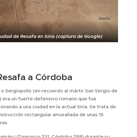
iudad de Resafa en Siria (captura de Google)
Resafa a Córdoba
o Sergiopolis (en recuerdo al mártir San Sergio de
) era un fuerte defensivo romano que fue
onando a una ciudad en la actual Siria. Se trata de
nstrucción rectangular amurallada de unas 15
eas.
amán I (Damasco 731, Córdoba 788) durante su