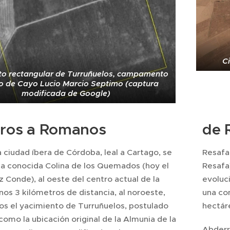
C
to rectangular de Turruñuelos, campamento
 de Cayo Lucio Marcio Septimo (captura
modificada de Google)
eros a Romanos
de 
a ciudad íbera de Córdoba, leal a Cartago, se
Resafa 
 la conocida Colina de los Quemados (hoy el
Resafa
 Conde), al oeste del centro actual de la
evoluci
nos 3 kilómetros de distancia, al noroeste,
una co
s el yacimiento de Turruñuelos, postulado
hectár
como la ubicación original de la Almunia de la
Abderr