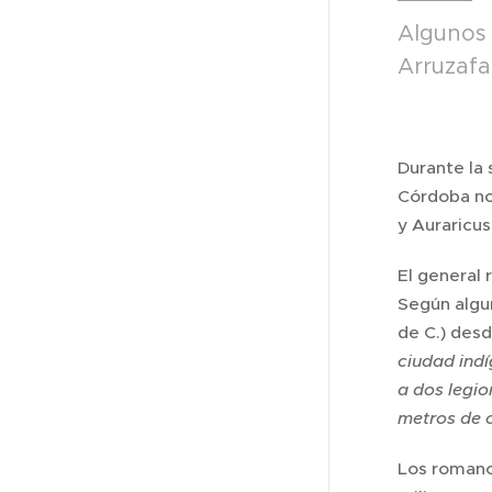
Algunos 
Arruzafa
Durante la
Córdoba no 
y Auraricus
El general 
Según algu
de C.) desd
ciudad indí
a dos legi
metros de o
Los romano