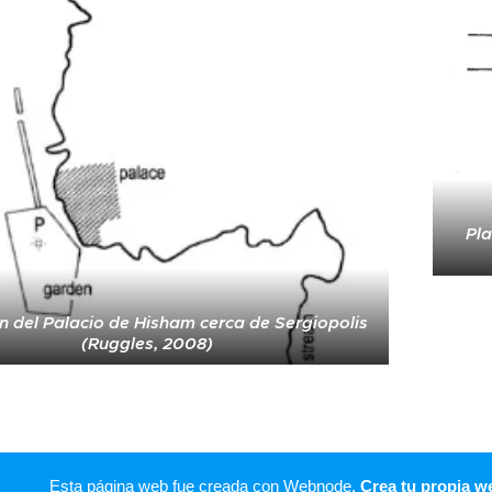
Pla
n del Palacio de Hisham cerca de Sergiopolis
(Ruggles, 2008)
Esta página web fue creada con Webnode.
Crea tu propia w