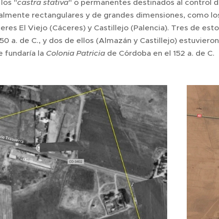
 los "
castra stativa
" o permanentes destinados al control 
almente rectangulares y de grandes dimensiones, como l
ceres El Viejo (Cáceres) y Castillejo (Palencia). Tres de 
150 a. de C., y dos de ellos (Almazán y Castillejo) estuvier
 fundaría la
Colonia Patricia
de Córdoba en el 152 a. de C.