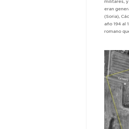
militares, y
eran gener
(Soria), Cá
año 194 al 
romano que