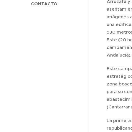
Arruzafa y 
CONTACTO
asentamient
imágenes a
una edific
530 metros
Este (20 he
campament
Andalucía).
Este campa
estratégico,
zona boscos
para su co
abastecimi
(Cantarrana
La primera
republicano