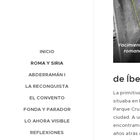
Yacimien
romano
INICIO
ROMA Y SIRIA
ABDERRAMÁN I
de Íb
LA RECONQUISTA
La primitiv
EL CONVENTO
situaba en
Parque Cruz
FONDA Y PARADOR
ciudad. A u
LO AHORA VISIBLE
encontramo
REFLEXIONES
años atrás 