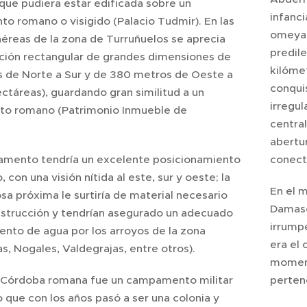
que pudiera estar edificada sobre un
infanci
o romano o visigido (Palacio Tudmir). En las
omeya 
éreas de la zona de Turruñuelos se aprecia
predil
ación rectangular de grandes dimensiones de
kilóme
 de Norte a Sur y de 380 metros de Oeste a
conquis
ctáreas), guardando gran similitud a un
irregul
o romano (Patrimonio Inmueble de
centra
abertu
mento tendría un excelente posicionamiento
conect
 con una visión nítida al este, sur y oeste; la
En el 
a próxima le surtiría de material necesario
Damasc
nstrucción y tendrían asegurado un adecuado
irrumpe
ento de agua por los arroyos de la zona
era el 
s, Nogales, Valdegrajas, entre otros).
moment
 Córdoba romana fue un campamento militar
pertene
 que con los años pasó a ser una colonia y